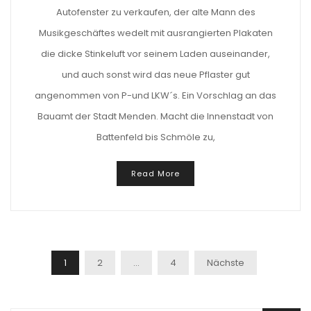
Autofenster zu verkaufen, der alte Mann des
Musikgeschäftes wedelt mit ausrangierten Plakaten
die dicke Stinkeluft vor seinem Laden auseinander,
und auch sonst wird das neue Pflaster gut
angenommen von P-und LKW´s. Ein Vorschlag an das
Bauamt der Stadt Menden. Macht die Innenstadt von
Battenfeld bis Schmöle zu,
Read More
Beitragsnavigation
1
2
…
4
Nächste