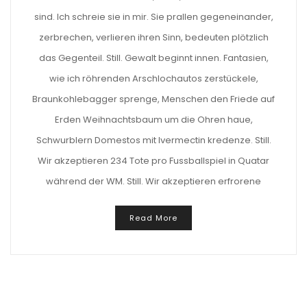
sind. Ich schreie sie in mir. Sie prallen gegeneinander,
zerbrechen, verlieren ihren Sinn, bedeuten plötzlich
das Gegenteil. Still. Gewalt beginnt innen. Fantasien,
wie ich röhrenden Arschlochautos zerstückele,
Braunkohlebagger sprenge, Menschen den Friede auf
Erden Weihnachtsbaum um die Ohren haue,
Schwurblern Domestos mit Ivermectin kredenze. Still.
Wir akzeptieren 234 Tote pro Fussballspiel in Quatar
während der WM. Still. Wir akzeptieren erfrorene
Read More