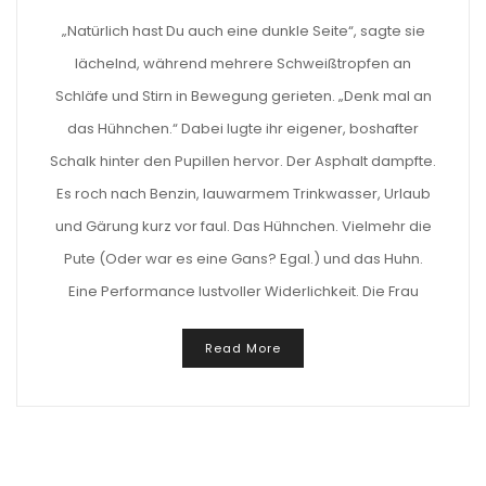
„Natürlich hast Du auch eine dunkle Seite“, sagte sie
lächelnd, während mehrere Schweißtropfen an
Schläfe und Stirn in Bewegung gerieten. „Denk mal an
das Hühnchen.“ Dabei lugte ihr eigener, boshafter
Schalk hinter den Pupillen hervor. Der Asphalt dampfte.
Es roch nach Benzin, lauwarmem Trinkwasser, Urlaub
und Gärung kurz vor faul. Das Hühnchen. Vielmehr die
Pute (Oder war es eine Gans? Egal.) und das Huhn.
Eine Performance lustvoller Widerlichkeit. Die Frau
Read More