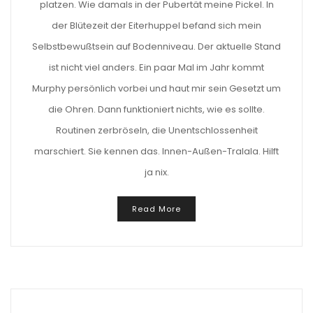
platzen. Wie damals in der Pubertät meine Pickel. In
der Blütezeit der Eiterhuppel befand sich mein
Selbstbewußtsein auf Bodenniveau. Der aktuelle Stand
ist nicht viel anders. Ein paar Mal im Jahr kommt
Murphy persönlich vorbei und haut mir sein Gesetzt um
die Ohren. Dann funktioniert nichts, wie es sollte.
Routinen zerbröseln, die Unentschlossenheit
marschiert. Sie kennen das. Innen-Außen-Tralala. Hilft
ja nix.
Read More