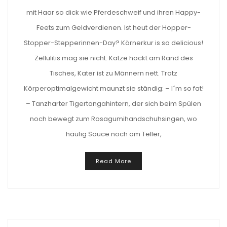
mit Haar so dick wie Pferdeschweif und ihren Happy-
Feets zum Geldverdienen. Ist heut der Hopper-
Stopper-Stepperinnen-Day? Körnerkur is so delicious!
Zellulitis mag sie nicht. Katze hockt am Rand des
Tisches, Kater ist zu Männern nett. Trotz
Körperoptimalgewicht maunzt sie ständig: – I´m so fat!
– Tanzharter Tigertangahintern, der sich beim Spülen
noch bewegt zum Rosagumihandschuhsingen, wo
häufig Sauce noch am Teller,
Read More