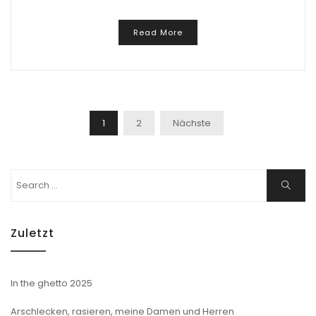
Read More
Beitragsnavigation
1
2
Nächste
Search
Search
for:
Zuletzt
In the ghetto 2025
Arschlecken, rasieren, meine Damen und Herren