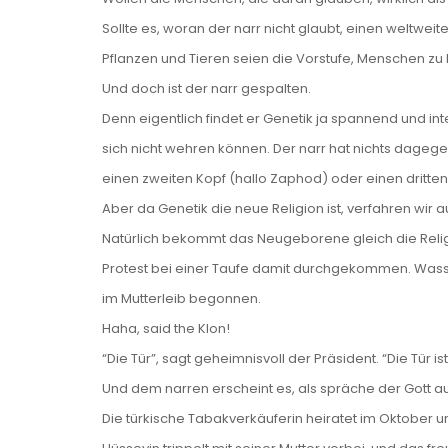
Sollte es, woran der narr nicht glaubt, einen weltwe
Pflanzen und Tieren seien die Vorstufe, Menschen zu
Und doch ist der narr gespalten.
Denn eigentlich findet er Genetik ja spannend und in
sich nicht wehren können. Der narr hat nichts dagegen
einen zweiten Kopf (hallo Zaphod) oder einen dritte
Aber da Genetik die neue Religion ist, verfahren wir 
Natürlich bekommt das Neugeborene gleich die Relig
Protest bei einer Taufe damit durchgekommen. Wasse
im Mutterleib begonnen.
Haha, said the Klon!
“Die Tür”, sagt geheimnisvoll der Präsident. “Die Tür ist
Und dem narren erscheint es, als spräche der Gott au
Die türkische Tabakverkäuferin heiratet im Oktober 