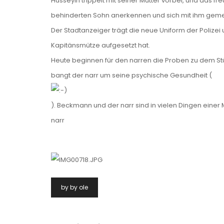
Hüsseyin trippelt mit seiner Mutter vorbei, und das fr
behinderten Sohn anerkennen und sich mit ihm gemein
Der Stadtanzeiger trägt die neue Uniform der Polizei u
Kapitänsmütze aufgesetzt hat.
Heute beginnen für den narren die Proben zu dem Stüc
bangt der narr um seine psychische Gesundheit (
). Beckmann und der narr sind in vielen Dingen einer
narr
Beitragsnavigation
by by ole