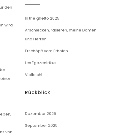
für den
In the ghetto 2025
on wird
Arschlecken, rasieren, meine Damen
und Herren
Erschöpft vom Erholen
Lex Egozentrikus
der
Vielleicht
 einer
Rückblick
Dezember 2025
leben,
September 2025
uns von