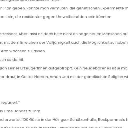
iten Plan geben, könnte man vermuten, die genetischen Experimente m
 basteln, die resistenter gegen Umweltschäden sein könnten.
terressant. Aber lasst es doch bitte nicht an nagelneuen Menschen aus
, mit dem Erreichen der Volljährigkeit auch die Möglichkeit zu haben,
n Arm wachsen zu lassen.
auch so damit.
ion seiner ErzeugerInnen aufgepfropft. Kein Neugeborenes ist je mi
r drauf, in Gottes Namen, Amen.Und mit der genetischen Religion w
 repariert.”
s Time Bandits zu ihm.
und erwartet 1100 Gäste in der Hüingser Schützenhalle, Rockpommels 