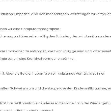
, Intuition, Emphatie, also den menschlichen Werkzeugen zu vertrauen
achen wir eine Computertomographie.”
cherung und übersehen völlig den Schaden, den wir damit an anderer
die Embryonen zu entsorgen, die zwar völlig gesund sind, aber event
 Embryonen, eine Krankheit vermachen könnten.
. Aber die Belgier haben ja eh ein seltsames Verhältnis zu ihren
, süßen Schweinskram und die skrupellosesten Kindesmißbraucher, e
lität. Das wirft naürlich eine interessante Frage nach der Wiedergebur
als designtes Baby zurückkommen?