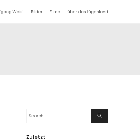
fgang Weist
Bilder
Filme
über das Lügenland
Search
Search
for:
Zuletzt