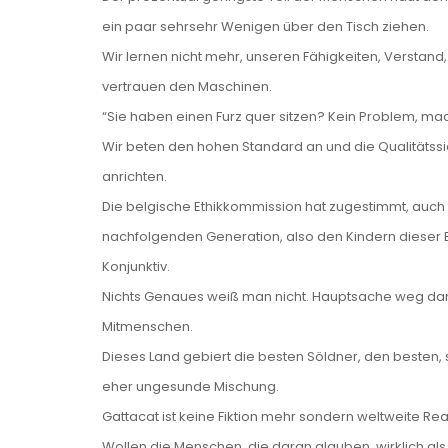
ein paar sehrsehr Wenigen über den Tisch ziehen.
Wir lernen nicht mehr, unseren Fähigkeiten, Verstand
vertrauen den Maschinen.
“Sie haben einen Furz quer sitzen? Kein Problem, m
Wir beten den hohen Standard an und die Qualitätssi
anrichten.
Die belgische Ethikkommission hat zugestimmt, auch 
nachfolgenden Generation, also den Kindern dieser
Konjunktiv.
Nichts Genaues weiß man nicht. Hauptsache weg damit
Mitmenschen.
Dieses Land gebiert die besten Söldner, den besten
eher ungesunde Mischung.
Gattacat ist keine Fiktion mehr sondern weltweite Rea
Wollen die Menschen, die daran glauben, wirklich 