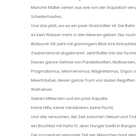
Manche Mütter sehen aus wie von der Inquisition ver
Scheiterhaufen,
Und das jetzt, wo es ein paar Grad kälter ist. Die Bah
es kein Wasser mehr in den Meeren geben. Nur noch 
Blutwurst-Elli zieht mit grimmigem Blick ihre Einkaufst
Zauberland ist abgebrannt. Jetzt Butter bei die Fische
Dieses ganze Getöse von Paralellwelten, Multiversen
Pragmatismus, Mesmerismus, Magnetismus, Orgon oder
Meerträubel, dieser ganze Trum von lauten Begriffen d
Welt leben.
Sieben Milliarden und ein paar Kaputte.
Keine Hilfe, keine Verstecken, keine Flucht.
Und alle versuchen, die Zeit zwischen Geburt und To
ein Bruchteil mit Hartz IV, aber Hunger beißt in Bang
Der prozentual geringste Teil der Menschen haut den