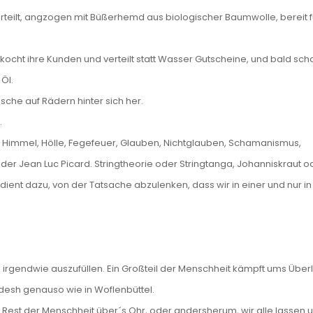
urteilt, angzogen mit Büßerhemd aus biologischer Baumwolle, bereit 
n kocht ihre Kunden und verteilt statt Wasser Gutscheine, und bald sch
Öl.
asche auf Rädern hinter sich her.
.
, Himmel, Hölle, Fegefeuer, Glauben, Nichtglauben, Schamanismus,
 Jean Luc Picard. Stringtheorie oder Stringtanga, Johanniskraut o
ient dazu, von der Tatsache abzulenken, dass wir in einer und nur in
d irgendwie auszufüllen. Ein Großteil der Menschheit kämpft ums Über
ladesh genauso wie in Woflenbüttel.
 Rest der Menschheit über´s Ohr, oder andersherum, wir alle lassen 