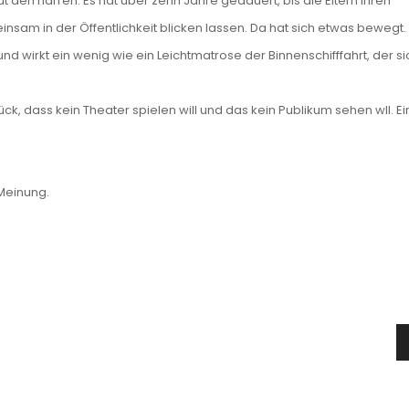
eut den narren. Es hat über zehn Jahre gedauert, bis die Eltern ihren
sam in der Öffentlichkeit blicken lassen. Da hat sich etwas bewegt.
nd wirkt ein wenig wie ein Leichtmatrose der Binnenschifffahrt, der si
k, dass kein Theater spielen will und das kein Publikum sehen wll. E
 Meinung.