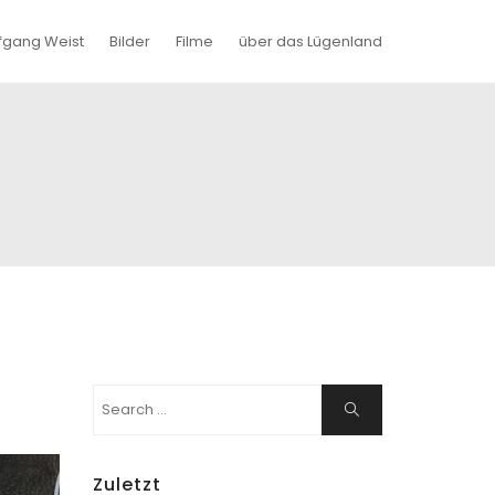
fgang Weist
Bilder
Filme
über das Lügenland
Search
Search
for:
Zuletzt