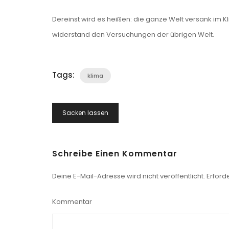
Dereinst wird es heißen: die ganze Welt versank im K
widerstand den Versuchungen der übrigen Welt.
Tags:
klima
Beitragsnavigation
Sacken lassen
Schreibe Einen Kommentar
Deine E-Mail-Adresse wird nicht veröffentlicht.
Erforde
Kommentar