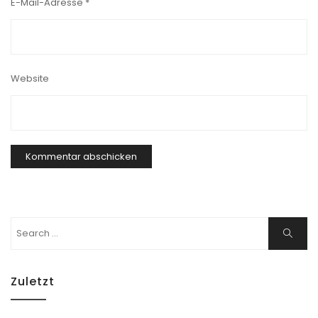
E-Mail-Adresse
*
Website
Search
Search
for:
Zuletzt