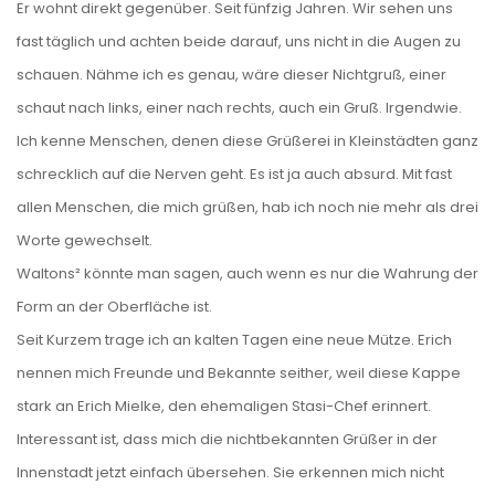
Er wohnt direkt gegenüber. Seit fünfzig Jahren. Wir sehen uns
fast täglich und achten beide darauf, uns nicht in die Augen zu
schauen. Nähme ich es genau, wäre dieser Nichtgruß, einer
schaut nach links, einer nach rechts, auch ein Gruß. Irgendwie.
Ich kenne Menschen, denen diese Grüßerei in Kleinstädten ganz
schrecklich auf die Nerven geht. Es ist ja auch absurd. Mit fast
allen Menschen, die mich grüßen, hab ich noch nie mehr als drei
Worte gewechselt.
Waltons² könnte man sagen, auch wenn es nur die Wahrung der
Form an der Oberfläche ist.
Seit Kurzem trage ich an kalten Tagen eine neue Mütze. Erich
nennen mich Freunde und Bekannte seither, weil diese Kappe
stark an Erich Mielke, den ehemaligen Stasi-Chef erinnert.
Interessant ist, dass mich die nichtbekannten Grüßer in der
Innenstadt jetzt einfach übersehen. Sie erkennen mich nicht